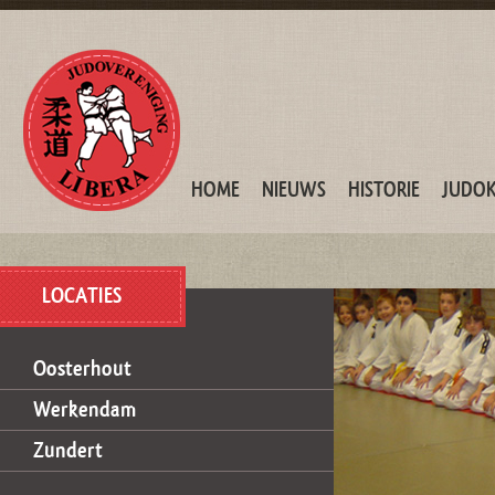
HOME
NIEUWS
HISTORIE
JUDO
LOCATIES
Oosterhout
Werkendam
Zundert