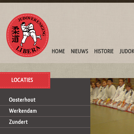
HOME
NIEUWS
HISTORIE
JUDO
LOCATIES
Oosterhout
Werkendam
Zundert