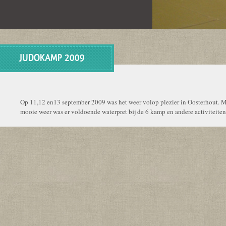
JUDOKAMP 2009
Op 11,12 en13 september 2009 was het weer volop plezier in Oosterhout. 
mooie weer was er voldoende waterpret bij de 6 kamp en andere activiteiten