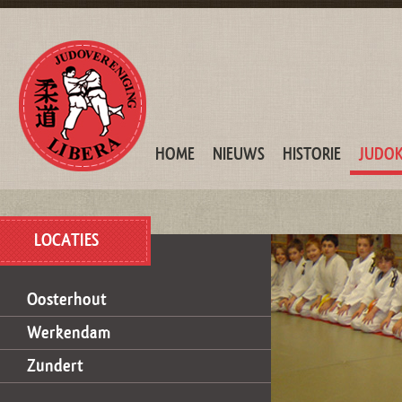
HOME
NIEUWS
HISTORIE
JUDO
LOCATIES
Oosterhout
Werkendam
Zundert