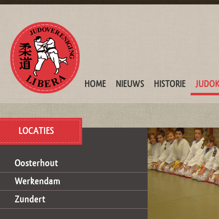
HOME
NIEUWS
HISTORIE
JUDO
LOCATIES
Oosterhout
Werkendam
Zundert