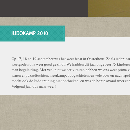
JUDOKAMP 2010
Op 17, 18 en 19 september was het weer feest in Oosterhout. Zoals ieder jaa
weergoden ons weer goed gezindt. We hadden dit jaar ongeveer 75 kindere
man begeleiding. Met veel nieuwe activiteiten hebben we ons weer prima 
waren er puzzeltochten, meerkamp, boogschieten, en vele bos/ en nachtspel
mocht ook de Judo training niet ontbreken, en was de bonte avond weer een 
Volgend jaar dus maar weer!