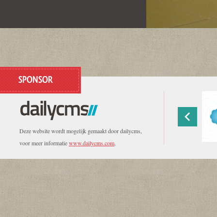
SPONSOR
Deze website wordt mogelijk gemaakt door dailycms,
voor meer informatie
www.dailycms.com
.